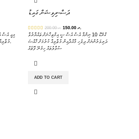
ދަސް-ރިވިޝަން ގައިޑު
150.00
.ރ
200.00
.ރ
ގްރޭޑް 10 ނިންމާ އެސް އެސް ސީ އިމްތިހާނަށް ތައްޔާރުވާ
މިއީ އެސް އ
ދަރިވަރުންނަށް ދިވެހި މާއްދާއިން މުޠާލިއާ ކުރުމަށް ޚާއްޞަ
މުޠާލިއާ ކުރުމަށް ޚާއްޞަކޮށްފައިވާ ރިވިޝަން ގައިޑެކެވެ.
ސުވާލުތައް ހިމެނޭ ފޮތެއް
ADD TO CART