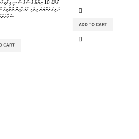
ގްރޭޑް 10 ނިންމާ އެސް އެސް ސީ އިމްތިހ
ދަރިވަރުންނަށް ދިވެހި މާއްދާއިން މުޠާލިއާ ކ
ސުވާލުތައް
ADD TO CART
O CART