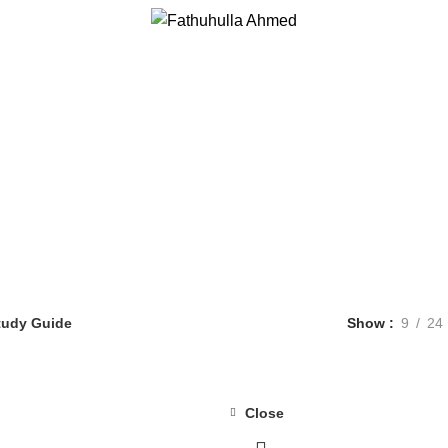
Study Guide
Categori
FANDU
0 PRODUCTS
KIDS STORY
1 PRODUCT
STORY
1 PRODUCT
tudy Guide
Show
9
24
Close
-15%