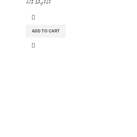
ކުޑަކުދިންގެ ވާހަކަ
ADD TO CART