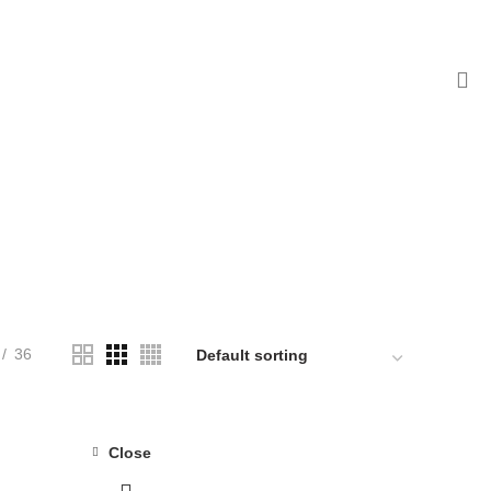
0
0
items
/
0.00
.ރ
es
STUDY GUIDE
3 PRODUCTS
36
Close
-25%