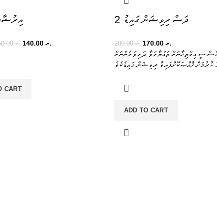
ދަސް ރިވިޝަން ގައިޑު 2
އިރުޝާދ
140.00
.ރ
170.00
.ރ
150.00
.ރ
200.00
.ރ
ެސް ސީ އިމްތިހާނަށް ތައްޔާރުވާ ދަރިވަރުންނަށް
O CART
ADD TO CART