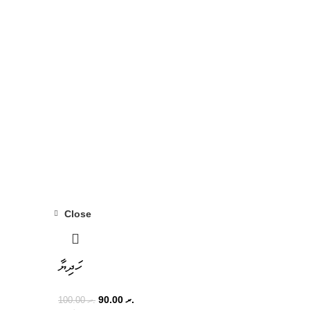
Close
-10%
ހަދިޔާ
90.00
.ރ
100.00
.ރ