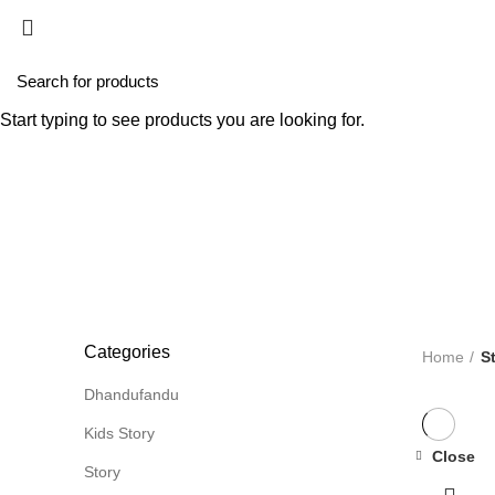
Home
Dhiraasa
Foivashi
Munifoohi
Ehee
Start typing to see products you are looking for.
ALL
PRODUCTS
DHANDU
Categories
Home
S
Dhandufandu
Kids Story
Close
Story
-7%