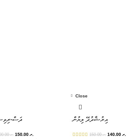
Close
-7%
އިރުޝާދުދޭ ލިޔުން
ދަސް-ރިވިޝަ
150.00
.ރ
140.00
.ރ
200.00
.ރ
150.00
.ރ